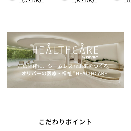
（A・DB）
（B・DB）
（
こだわりポイント