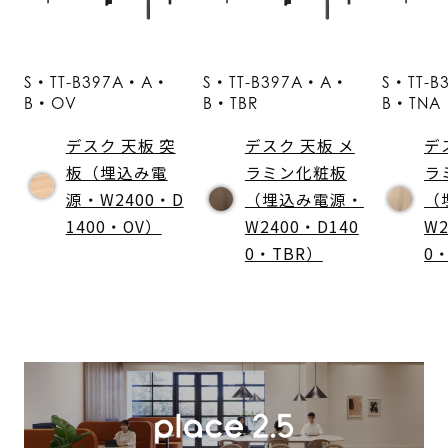
S・TT-B397A・A・
S・TT-B397A・A・
S・TT-
B・OV
B・TBR
B・TNA
デスク 天板 突
デスク 天板 メ
デ
板（埋込み電
ラミン化粧板
ラ
源・W2400・D
（埋込み電源・
（
1400・OV）
W2400・D140
W2
0・TBR）
0