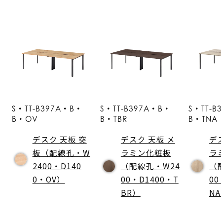
S・TT-B397A・B・
S・TT-B397A・B・
S・TT-
B・OV
B・TBR
B・TNA
デスク 天板 突
デスク 天板 メ
デ
板（配線孔・W
ラミン化粧板
ラ
2400・D140
（配線孔・W24
（
0・OV）
00・D1400・T
00
BR）
N