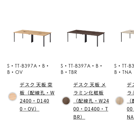
S・TT-B397A・B・
S・TT-B397A・B・
S・TT-
B・OV
B・TBR
B・TNA
デスク 天板 突
デスク 天板 メ
デ
板（配線孔・W
ラミン化粧板
ラ
2400・D140
（配線孔・W24
（
0・OV）
00・D1400・T
00
BR）
N