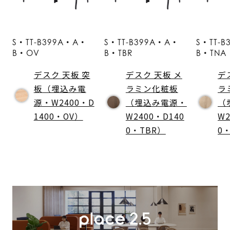
S・TT-B399A・A・
S・TT-B399A・A・
S・TT-
B・OV
B・TBR
B・TNA
デスク 天板 突
デスク 天板 メ
デ
板（埋込み電
ラミン化粧板
ラ
源・W2400・D
（埋込み電源・
（
1400・OV）
W2400・D140
W2
0・TBR）
0