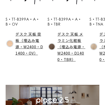
S・TT-B399A・A・
S・TT-B399A・A・
S・TT-
B・OV
B・TBR
B・TNA
デスク 天板 突
デスク 天板 メ
デ
板（埋込み電
ラミン化粧板
ラ
源・W2400・D
（埋込み電源・
（
1400・OV）
W2400・D140
W2
0・TBR）
0