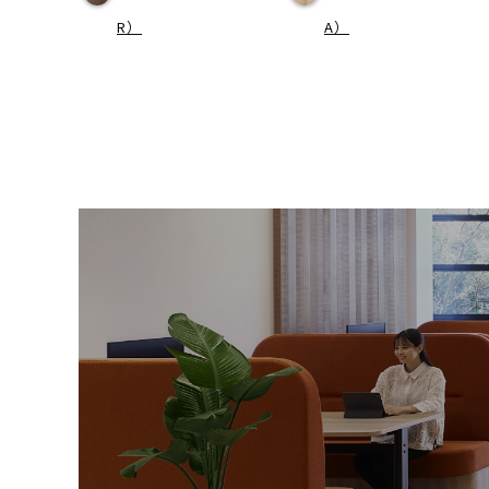
R）
A）