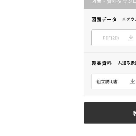
図面・資料ダウン
図面データ
※ダウ
PDF(2D)
製品資料
共通取扱
組立説明書