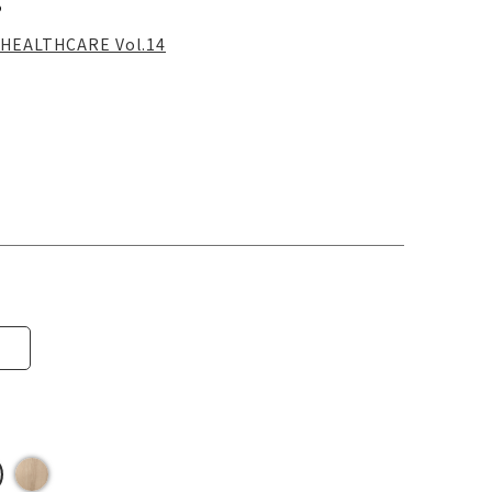
る
HEALTHCARE Vol.14