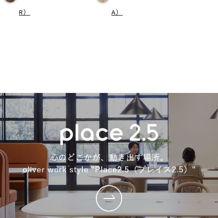
R）
A）