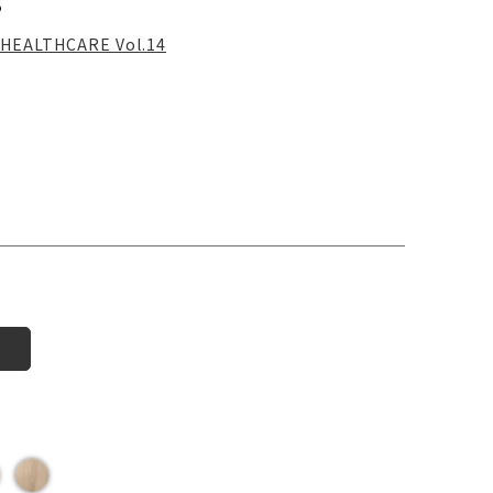
る
HEALTHCARE Vol.14