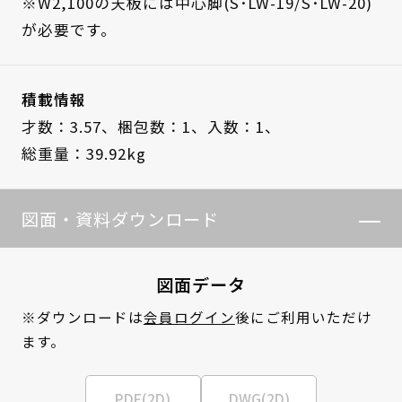
※W2,100の天板には中心脚(S･LW-19/S･LW-20)
が必要です。
積載情報
才数：3.57、
梱包数：1、
入数：1、
総重量：39.92kg
図面・資料ダウンロード
図面データ
※ダウンロードは
会員ログイン
後にご利用いただけ
ます。
PDF(2D)
DWG(2D)