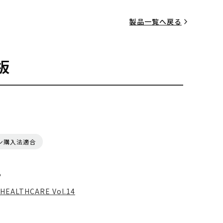
製品一覧へ戻る
板
ン購入法適合
る
HEALTHCARE Vol.14