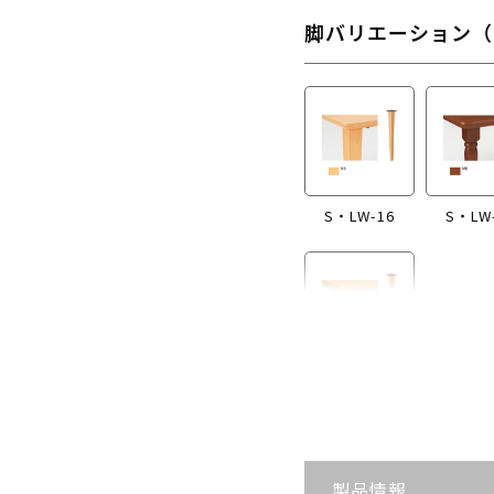
脚バリエーション（
S・LW-16
S・LW
S・LW-B416
製品情報