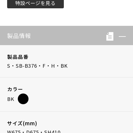
特設ページを見る
製品情報
製品品番
S・SB-B376・F・H・BK
カラー
BK
サイズ(mm)
W675・D675・SH410