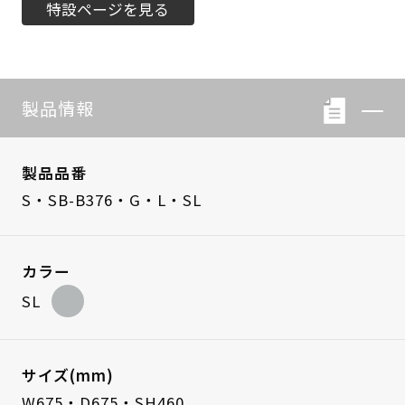
特設ページを見る
製品情報
製品品番
S・SB-B376・G・L・SL
カラー
SL
サイズ(mm)
W675・D675・SH460