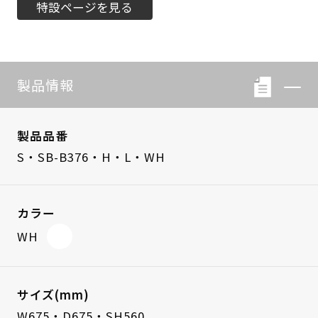
特設ページを見る
製品情報
製品品番
S・SB-B376・H・L・WH
カラー
WH
サイズ(mm)
W675・D675・SH560