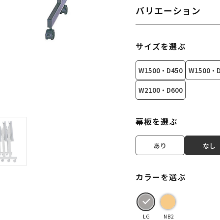
バリエーション
サイズを選ぶ
W1500・D450
W1500・D
W2100・D600
幕板を選ぶ
あり
なし
カラーを選ぶ
LG
NB2