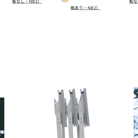
板なし・NB2）
板な
板あり・NB2）