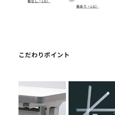
板なし・LG）
板あり・LG）
こだわりポイント