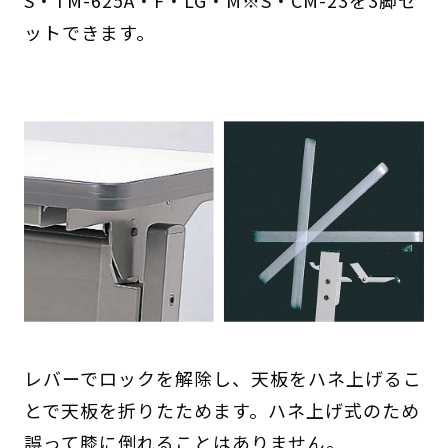
S・TM-625A・F・LG・M※S・CM-23を3脚セ
ットできます。
レバーでロックを解除し、天板をハネ上げるこ
とで天板を折りたためます。ハネ上げ式のため
誤って膝に倒れることはありません。