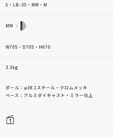
S・LB-35・MM・M
MM
W705・D705・H670
3.3kg
ポール：φ38.1スチール・クロムメッキ
ベース：アルミダイキャスト・ミラー仕上