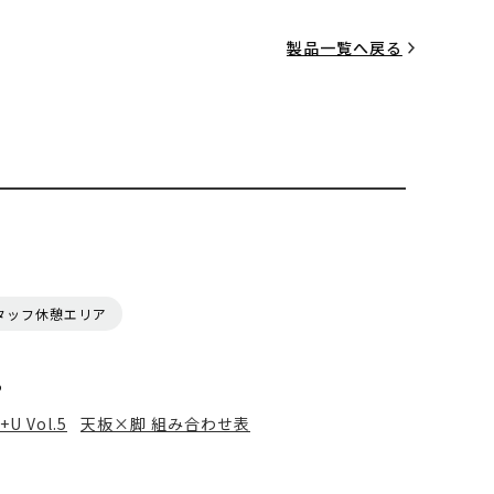
製品一覧へ戻る
タッフ休憩エリア
る
+U Vol.5
天板×脚 組み合わせ表