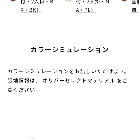
付・2人掛・B
付・2人掛・N
全
R・BK）
A・PL）
掛
カラーシミュレーション
カラーシミュレーションをお試しいただけます。
張地情報は、
オリバーセレクトマテリアル
をご
覧ください。