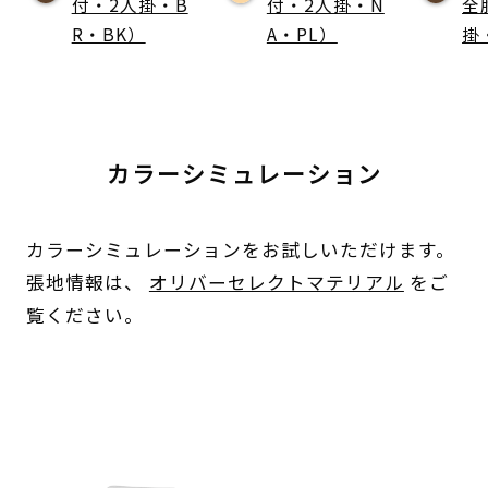
付・2人掛・B
付・2人掛・N
全
R・BK）
A・PL）
掛
カラーシミュレーション
カラーシミュレーションをお試しいただけます。
張地情報は、
オリバーセレクトマテリアル
をご
覧ください。