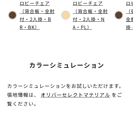
ロビーチェア
ロビーチェア
ロ
（背合板・全肘
（背合板・全肘
（
付・2人掛・B
付・2人掛・N
全
R・BK）
A・PL）
掛
カラーシミュレーション
カラーシミュレーションをお試しいただけます。
張地情報は、
オリバーセレクトマテリアル
をご
覧ください。