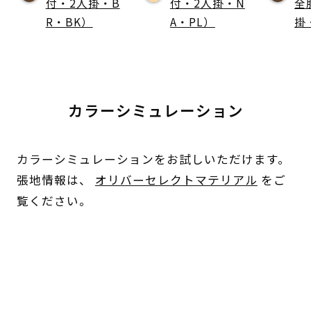
付・2人掛・B
付・2人掛・N
全
R・BK）
A・PL）
掛
カラーシミュレーション
カラーシミュレーションをお試しいただけます。
張地情報は、
オリバーセレクトマテリアル
をご
覧ください。