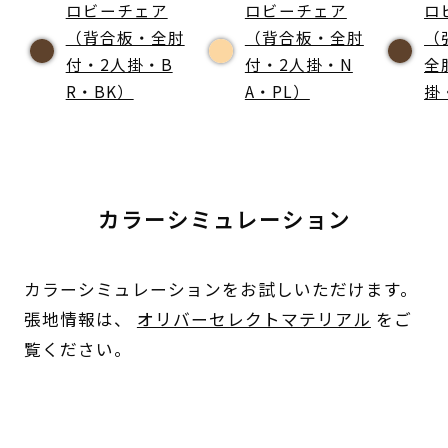
ロビーチェア
ロビーチェア
ロ
（背合板・全肘
（背合板・全肘
（
付・2人掛・B
付・2人掛・N
全
R・BK）
A・PL）
掛
カラーシミュレーション
カラーシミュレーションをお試しいただけます。
張地情報は、
オリバーセレクトマテリアル
をご
覧ください。