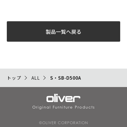
製品一覧へ戻る
トップ
ALL
S・SB-D500A
Original Furniture Products
©OLIVER CORPORATION