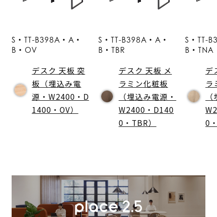
S・TT-B398A・A・
S・TT-B398A・A・
S・TT-
B・OV
B・TBR
B・TNA
デスク 天板 突
デスク 天板 メ
デ
板（埋込み電
ラミン化粧板
ラ
源・W2400・D
（埋込み電源・
（
1400・OV）
W2400・D140
W2
0・TBR）
0