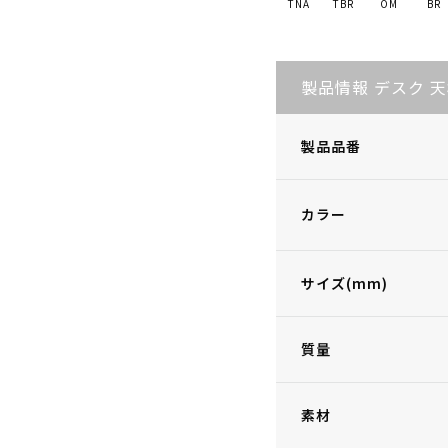
TNA
TBR
OM
BR
製品情報 デスク 
製品品番
カラー
サイズ(mm)
質量
素材