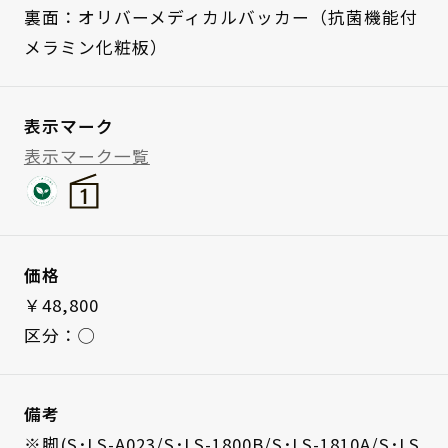
裏面：オリバーメディカルバッカー（抗菌機能付
メラミン化粧板）
表示マーク
表示マーク一覧
価格
￥48,800
区分：◯
備考
※脚(S･LS-A023/S･LS-1800B/S･LS-1810A/S･LS