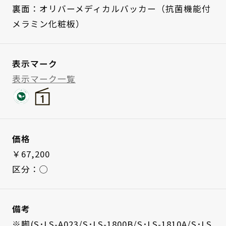
裏面：オリバーメディカルバッカー（抗菌機能付
メラミン化粧板）
表示マーク
表示マーク一覧
価格
￥67,200
区分：◯
備考
※脚(S･LS-A023/S･LS-1800B/S･LS-1810A/S･LS