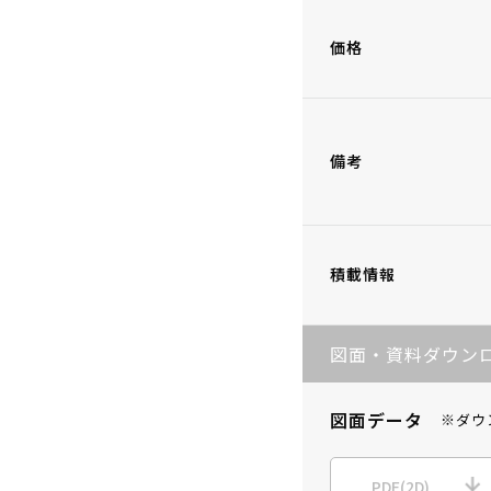
価格
備考
積載情報
図面・資料ダウン
図面データ
※ダウ
PDF(2D)