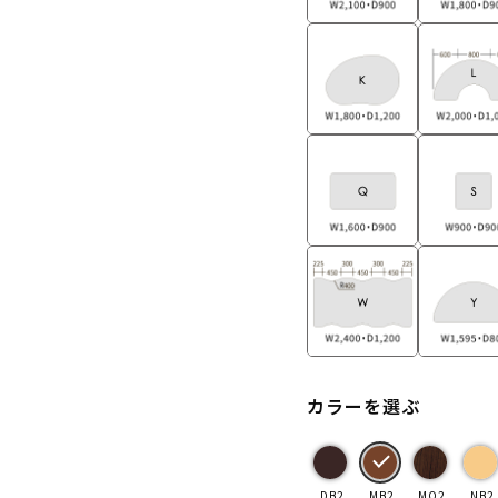
カラーを選ぶ
DB2
MB2
MO2
NB2