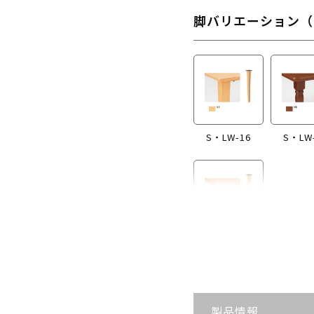
脚バリエーション（
S・LW-16
S・LW
S・LW-B416
製品情報