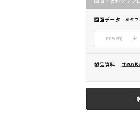
図面・資料ダウン
図面データ
※ダウ
PDF(2D)
製品資料
共通取扱