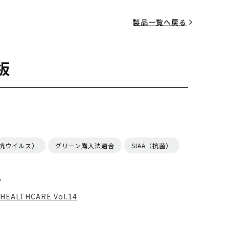
製品一覧へ戻る
板
（抗ウイルス）
グリーン購入法適合
SIAA（抗菌）
る
HEALTHCARE Vol.14