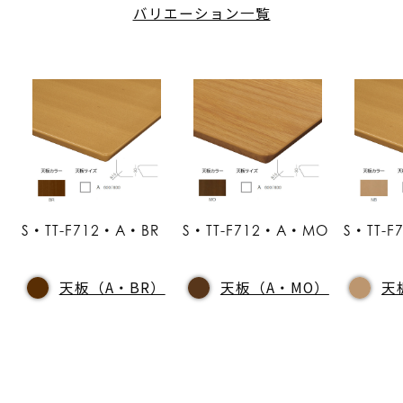
バリエーション一覧
S・TT-F712・A・BR
S・TT-F712・A・MO
S・TT-
天板（A・BR）
天板（A・MO）
天