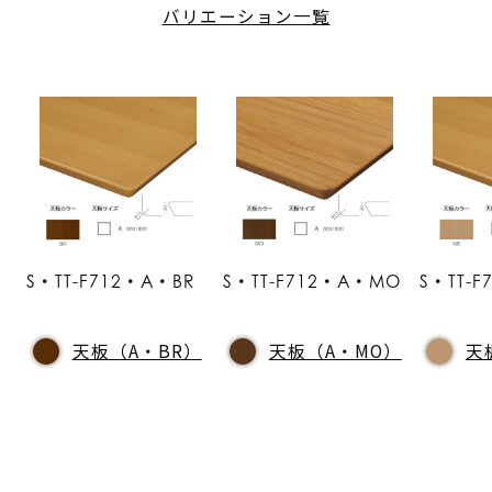
バリエーション一覧
S・TT-F712・A・BR
S・TT-F712・A・MO
S・TT-
天板（A・BR）
天板（A・MO）
天