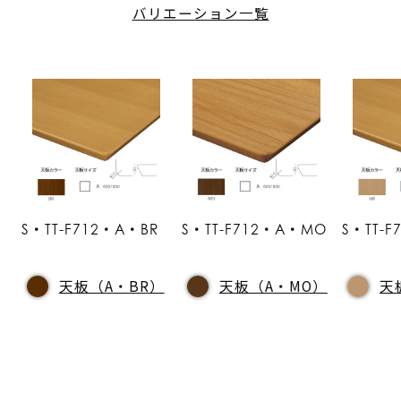
バリエーション一覧
S・TT-F712・A・BR
S・TT-F712・A・MO
S・TT-
天板（A・BR）
天板（A・MO）
天