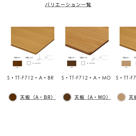
バリエーション一覧
S・TT-F712・A・BR
S・TT-F712・A・MO
S・TT-
天板（A・BR）
天板（A・MO）
天