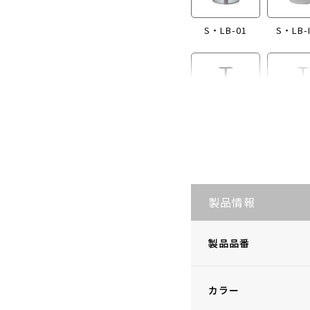
S・LB-01
S・LB-
S・LB-I865
S・LB
製品情報
製品品番
カラー