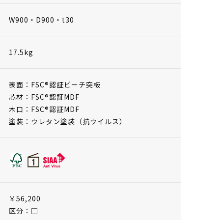
W900・D900・t30
17.5kg
表面：FSC®認証ビーチ突板
芯材：FSC®認証MDF
木口：FSC®認証MDF
塗装：ウレタン塗装（抗ウイルス）
￥56,200
区分：□