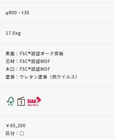
φ900・t30
17.5kg
表面：FSC®認証オーク突板
芯材：FSC®認証MDF
木口：FSC®認証MDF
塗装：ウレタン塗装（抗ウイルス）
￥65,200
区分：□