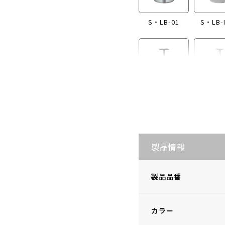
S・LB-01
S・LB-
S・LB-I865
S・LB
製品情報
製品品番
カラー