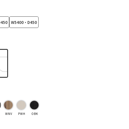
450
W5400・D450
WNV
PWH
OBK