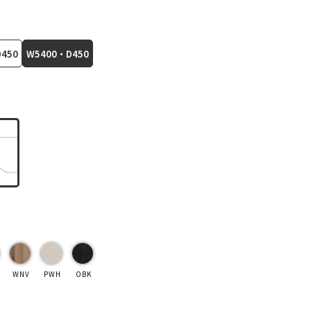
450
W5400・D450
WNV
PWH
OBK