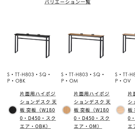
バリエーション一覧
S・TT-H803・SQ・
S・TT-H803・SQ・
S・TT-
P・OBK
P・OM
P・OV
片面用ハイポジ
片面用ハイポジ
片
ションデスク 天
ションデスク 天
シ
板 突板（W180
板 突板（W180
板
0・D450・スク
0・D450・スク
0
エア・OBK）
エア・OM）
エ