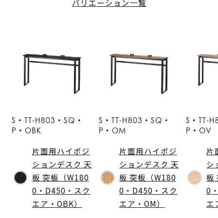
バリエーション一覧
S・TT-H803・SQ・
S・TT-H803・SQ・
S・TT-
P・OBK
P・OM
P・OV
片面用ハイポジ
片面用ハイポジ
片
ションデスク 天
ションデスク 天
シ
板 突板（W180
板 突板（W180
板
0・D450・スク
0・D450・スク
0
エア・OBK）
エア・OM）
エ