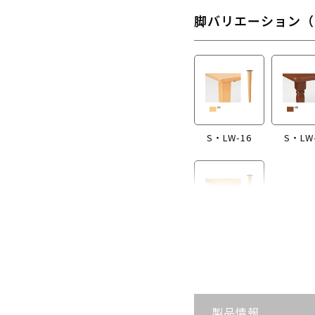
脚バリエーション（
S・LW-16
S・LW
S・LW-B416
製品情報