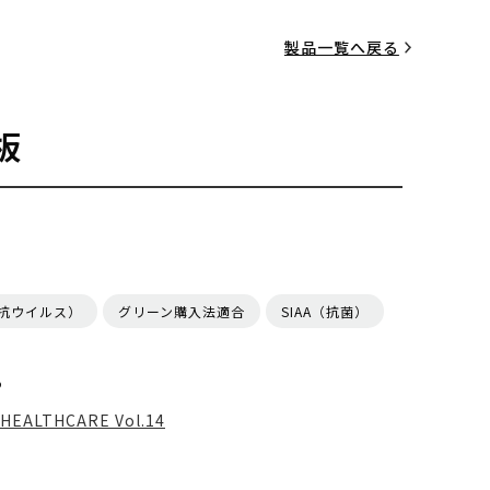
製品一覧へ戻る
板
（抗ウイルス）
グリーン購入法適合
SIAA（抗菌）
る
HEALTHCARE Vol.14