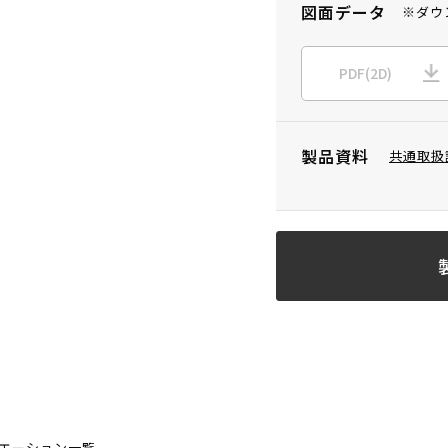
図面データ
※ダウ
PDF(2D)
製品資料
共通取扱
エーション一覧