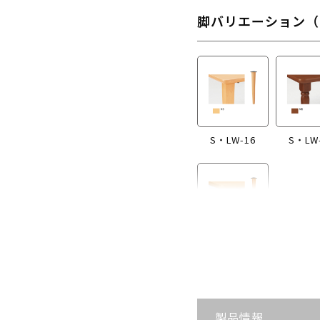
脚バリエーション（
S・LW-16
S・LW
S・LW-B416
製品情報