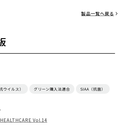
製品一覧へ戻る
板
（抗ウイルス）
グリーン購入法適合
SIAA（抗菌）
る
HEALTHCARE Vol.14