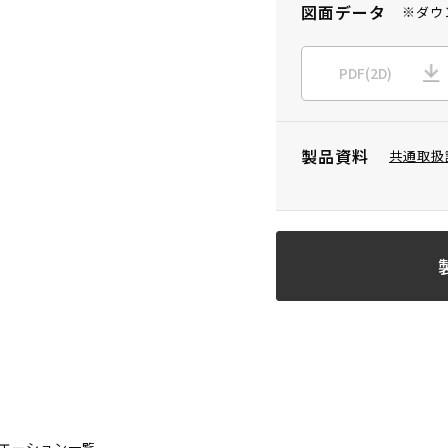
図面データ
※ダウ
PDF(2D)
製品資料
共通取扱
エーション一覧