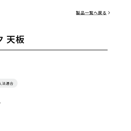
製品一覧へ戻る
 天板
入法適合
る