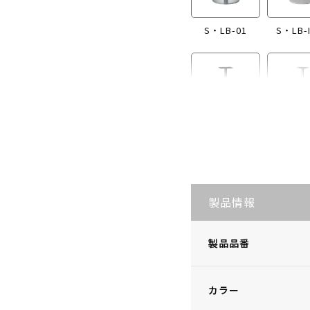
S・LB-01
S・LB-
S・LB-I865
S・LB
製品情報
製品品番
カラー