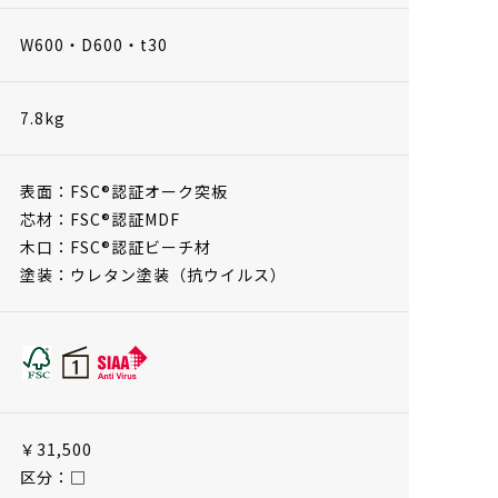
W600・D600・t30
7.8kg
表面：FSC®認証オーク突板
芯材：FSC®認証MDF
木口：FSC®認証ビーチ材
塗装：ウレタン塗装（抗ウイルス）
￥31,500
区分：□