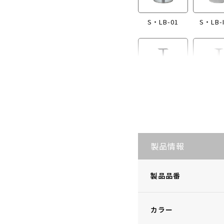
S・LB-01
S・LB-
S・LB-I865
S・LB
製品情報
製品品番
カラー