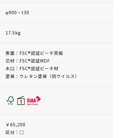
φ900・t30
17.5kg
表面：FSC®認証ビーチ突板
芯材：FSC®認証MDF
木口：FSC®認証ビーチ材
塗装：ウレタン塗装（抗ウイルス）
￥65,200
区分：□