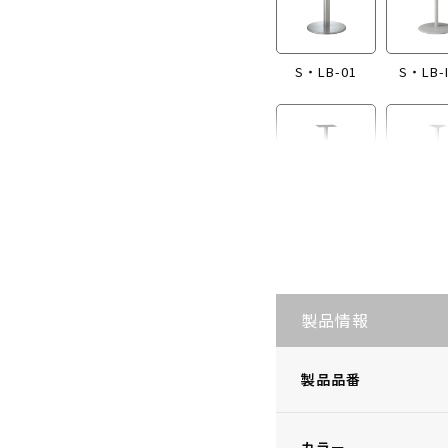
S・LB-01
S・LB-
S・LB-I865
S・LB
製品情報
製品品番
カラー