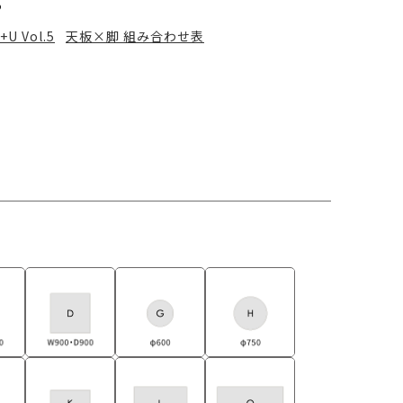
る
+U Vol.5
天板×脚 組み合わせ表