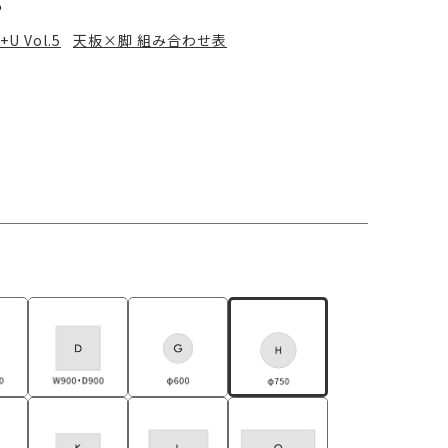
る
+U Vol.5
天板×脚 組み合わせ表