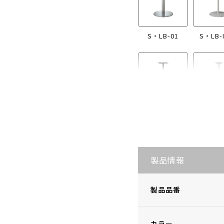
S・LB-01
S・LB-
S・LB-I865
S・LB
製品情報
製品品番
カラー