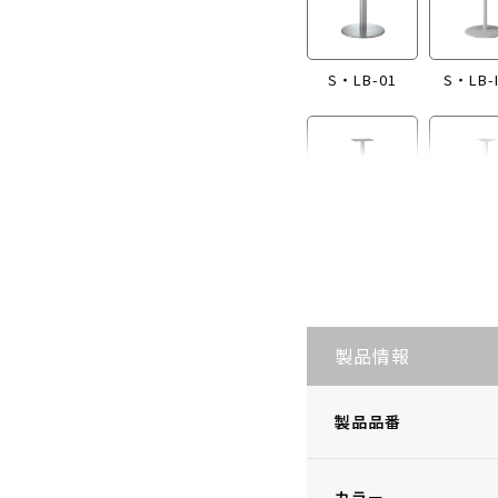
S・LB-01
S・LB-
S・LB-I865
S・LB
製品情報
製品品番
カラー