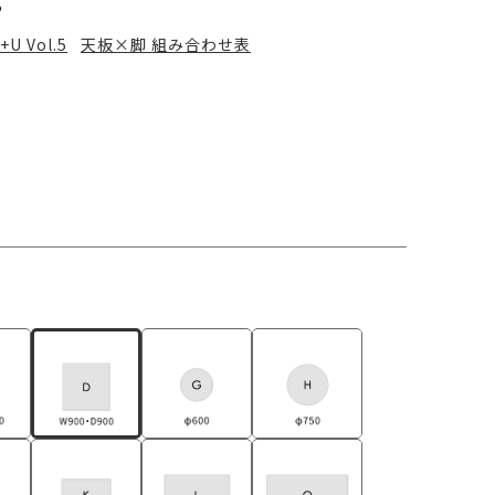
る
+U Vol.5
天板×脚 組み合わせ表