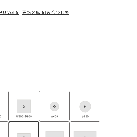
る
+U Vol.5
天板×脚 組み合わせ表