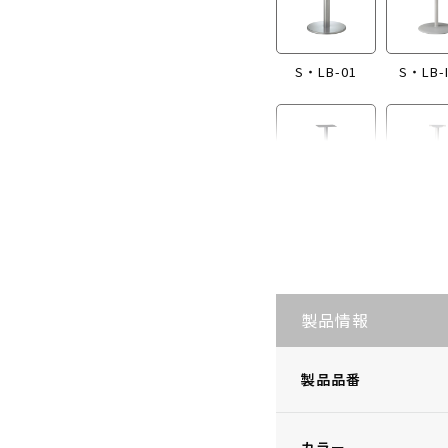
S・LB-01
S・LB-
S・LB-I865
S・LB
製品情報
製品品番
カラー