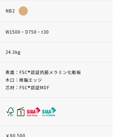
NB2
W1500・D750・t30
24.3kg
表面：FSC®認証抗菌メラミン化粧板
木口：樹脂エッジ
芯材：FSC®認証MDF
￥60,500