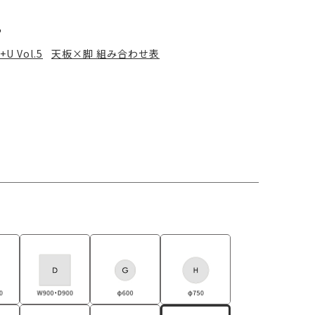
る
+U Vol.5
天板×脚 組み合わせ表