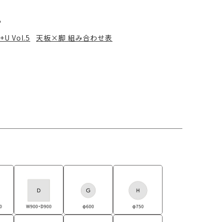
る
+U Vol.5
天板×脚 組み合わせ表