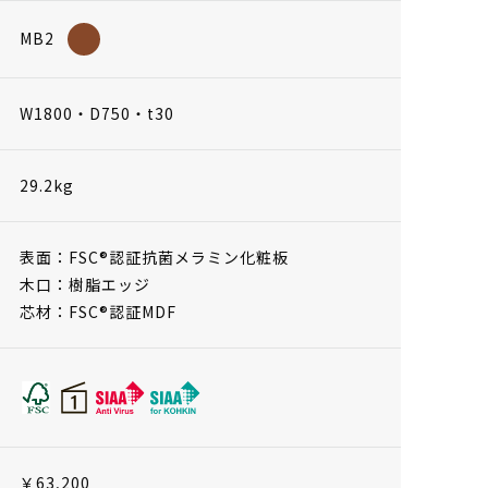
MB2
W1800・D750・t30
29.2kg
表面：FSC®認証抗菌メラミン化粧板
木口：樹脂エッジ
芯材：FSC®認証MDF
￥63,200